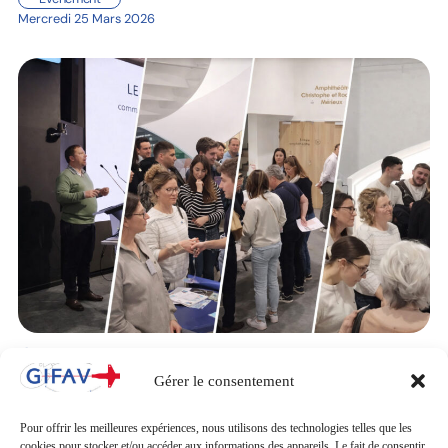
Mercredi 25 Mars 2026
🩺 Retour sur la Journée de Formation
GIFAV à Lyon
Gérer le consentement
Évènement
Mercredi 18 Mars 2026
Pour offrir les meilleures expériences, nous utilisons des technologies telles que les
cookies pour stocker et/ou accéder aux informations des appareils. Le fait de consentir