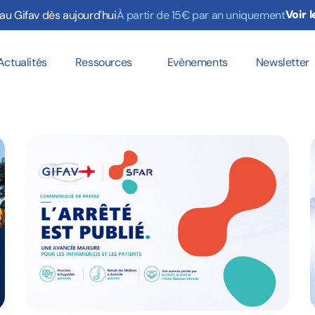
Voir l
au Gifav dès aujourd'hui
À partir de 15€ par an uniquement
Actualités
Ressources
Evènements
Newsletter